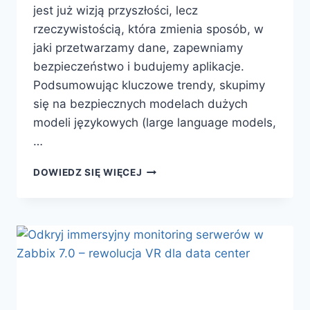
jest już wizją przyszłości, lecz
rzeczywistością, która zmienia sposób, w
jaki przetwarzamy dane, zapewniamy
bezpieczeństwo i budujemy aplikacje.
Podsumowując kluczowe trendy, skupimy
się na bezpiecznych modelach dużych
modeli językowych (large language models,
…
FUZJA
DOWIEDZ SIĘ WIĘCEJ
AI
I
BLOCKCHAINU
W
2025
–
BEZPIECZNE
MODELE
LLM