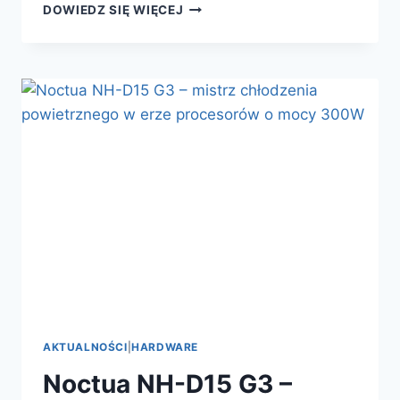
REWOLUCJA
DOWIEDZ SIĘ WIĘCEJ
W
PRZEGLĄDARCE
–
FIREFOX
Z
WEBASSEMBLY
2.0
PRZYSPIESZA
WEBOWE
APLIKACJE
JAK
NATYWNE
AKTUALNOŚCI
|
HARDWARE
Noctua NH-D15 G3 –