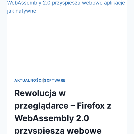
–
REWOLUCJA
W
DOMOWYCH
SERWERACH
NAS
NA
2025
ROK
AKTUALNOŚCI
|
SOFTWARE
Rewolucja w
przeglądarce – Firefox z
WebAssembly 2.0
przyspiesza webowe