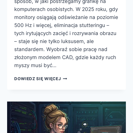
sposób, w jaki postrzegamy grafikę na
komputerach osobistych. W 2025 roku, gdy
monitory osiągają odświeżanie na poziomie
500 Hz i więcej, eliminacja stutteringu –
tych irytujących zacięć i rozrywania obrazu
– staje się nie tylko luksusem, ale
standardem. Wyobraź sobie pracę nad
złożonym modelem CAD, gdzie każdy ruch
myszy musi być…
EWOLUCJA
DOWIEDZ SIĘ WIĘCEJ
TECHNOLOGII
ADAPTIVE
SYNC
W
MONITORACH
–
PŁYNNE
DOŚWIADCZENIA