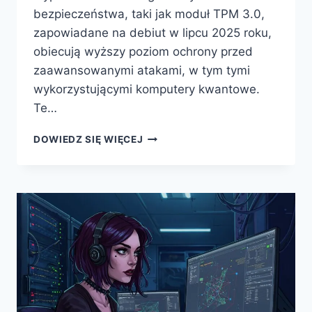
bezpieczeństwa, taki jak moduł TPM 3.0,
zapowiadane na debiut w lipcu 2025 roku,
obiecują wyższy poziom ochrony przed
zaawansowanymi atakami, w tym tymi
wykorzystującymi komputery kwantowe.
Te…
SERWERY
DOWIEDZ SIĘ WIĘCEJ
Z
MODUŁEM
TPM
3.0
–
REWOLUCJA
W
OCHRONIE
DANYCH
PRZED
ZAGROŻENIAMI
KWANTOWYMI