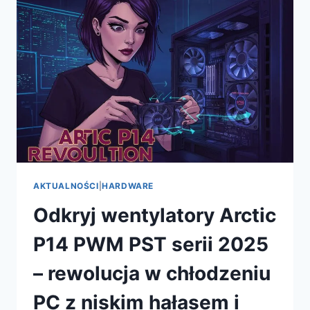
BACKUPY
KONFIGURACJI
DLA
BEZPIECZNYCH
AKTUALIZACJI
AKTUALNOŚCI
|
HARDWARE
Odkryj wentylatory Arctic
P14 PWM PST serii 2025
– rewolucja w chłodzeniu
PC z niskim hałasem i