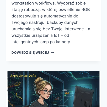
workstation workflows. Wyobraź sobie
stację roboczą, w której oświetlenie RGB
dostosowuje się automatycznie do
Twojego nastroju, backupy danych
uruchamiają się bez Twojej interwencji, a
wszystkie urządzenia IoT – od
inteligentnych lamp po kamery –…
INTELIGENTNE
DOWIEDZ SIĘ WIĘCEJ
HUBY
W
OBUDOWACH
PC
–
REWOLUCJA
W
ZARZĄDZANIU
URZĄDZENIAMI
IOT
DLA