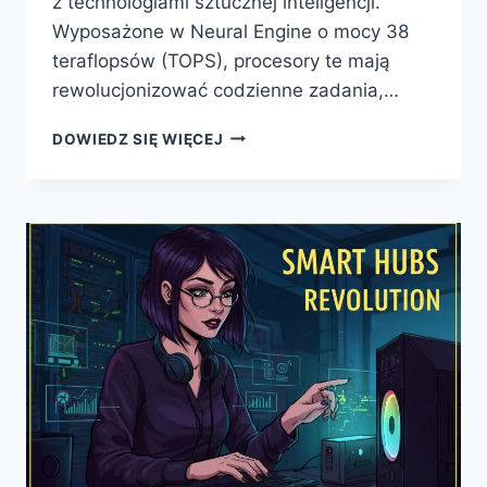
z technologiami sztucznej inteligencji.
Wyposażone w Neural Engine o mocy 38
teraflopsów (TOPS), procesory te mają
rewolucjonizować codzienne zadania,…
REWOLUCJA
DOWIEDZ SIĘ WIĘCEJ
W
HYBRYDOWYCH
KOMPUTERACH
–
PROCESORY
APPLE
M4
Z
ZAAWANSOWANYM
WSPARCIEM
DLA
SZTUCZNEJ
INTELIGENCJI