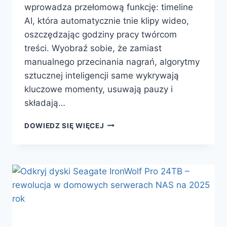
wprowadza przełomową funkcję: timeline
AI, która automatycznie tnie klipy wideo,
oszczędzając godziny pracy twórcom
treści. Wyobraź sobie, że zamiast
manualnego przecinania nagrań, algorytmy
sztucznej inteligencji same wykrywają
kluczowe momenty, usuwają pauzy i
składają…
KDENLIVE
DOWIEDZ SIĘ WIĘCEJ
25.2
–
OPEN
SOURCE’OWY
EDYTOR
WIDEO
Z
AI
TIMELINE