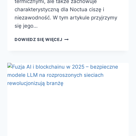
termicznymi, ale także zachowuje
charakterystyczną dla Noctua ciszę i
niezawodność. W tym artykule przyjrzymy
się jego…
NOCTUA
DOWIEDZ SIĘ WIĘCEJ
NH-
D15
G3
–
MISTRZ
CHŁODZENIA
POWIETRZNEGO
W
ERZE
PROCESORÓW
O
MOCY
300W