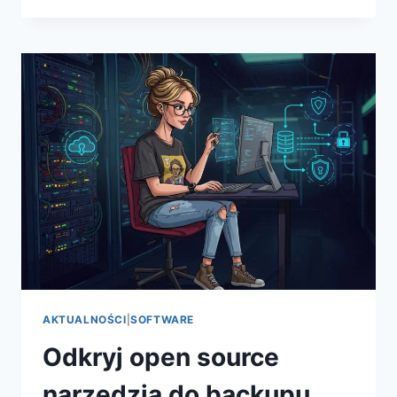
ARCTIC
P14
PWM
PST
SERII
2025
–
REWOLUCJA
W
CHŁODZENIU
PC
Z
NISKIM
HAŁASEM
I
MAKSYMALNYM
AIRFLOW
AKTUALNOŚCI
|
SOFTWARE
Odkryj open source
narzędzia do backupu