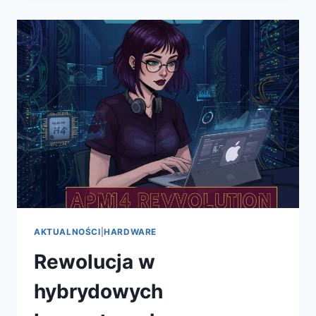
KOMERCYJNYCH
NA
PC
W
2025
ROKU
–
SUBLIME
TEXT
WPROWADZA
MULTIPLAYER
I
ZMIENIA
KODOWANIE
NA
WINDOWS
AKTUALNOŚCI
|
HARDWARE
Rewolucja w
hybrydowych