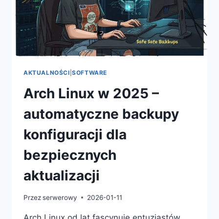
KREATYWNYCH
WORKFLOW
AKTUALNOŚCI
|
SOFTWARE
Arch Linux w 2025 –
automatyczne backupy
konfiguracji dla
bezpiecznych
aktualizacji
Przez
serwerowy
2026-01-11
Arch Linux od lat fascynuje entuzjastów