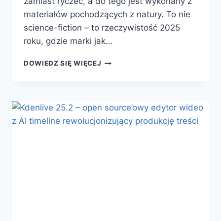
zamiast ryczeć, a do tego jest wykonany z
materiałów pochodzących z natury. To nie
science-fiction – to rzeczywistość 2025
roku, gdzie marki jak…
ZRÓWNOWAŻONE
DOWIEDZ SIĘ WIĘCEJ
WENTYLATORY
CHŁODZĄCE
Z
PLASTIKÓW
BIO-
BASED
–
CICHA
REWOLUCJA
W
PC
2025