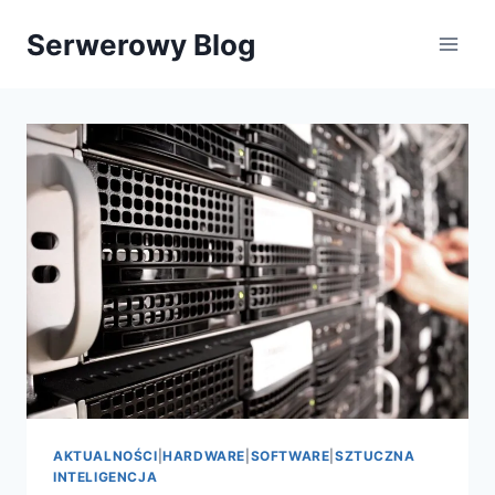
Przejdź
Serwerowy Blog
do
treści
AKTUALNOŚCI
|
HARDWARE
|
SOFTWARE
|
SZTUCZNA
INTELIGENCJA