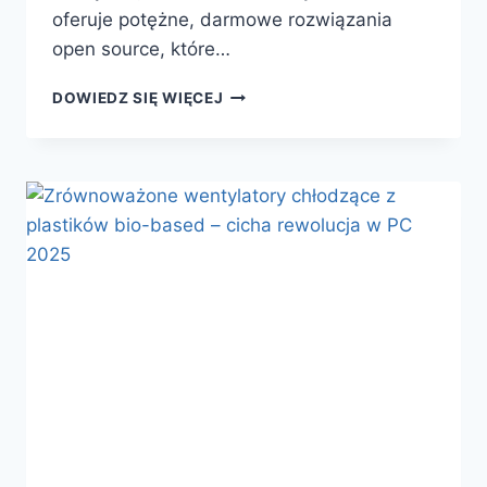
oferuje potężne, darmowe rozwiązania
open source, które…
ODKRYJ
DOWIEDZ SIĘ WIĘCEJ
OPEN
SOURCE
NARZĘDZIA
DO
BACKUPU
DANYCH
NA
LINUXIE
W
2025
ROKU
–
BEZ
KOSZTÓW
I
Z
PEŁNĄ