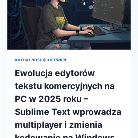
PC
BEZ
ZACIĘĆ
W
2025
ROKU
AKTUALNOŚCI
|
SOFTWARE
Ewolucja edytorów
tekstu komercyjnych na
PC w 2025 roku –
Sublime Text wprowadza
multiplayer i zmienia
kodowanie na Windows