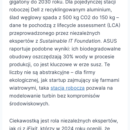
gigatony do 2030 roku. Dla pojedynczej stacji
roboczej Dell z recyklingowanym aluminium,
ślad węglowy spada z 500 kg CO2 do 150 kg –
dane te pochodzą z lifecycle assessment (LCA)
przeprowadzonego przez niezależnych
ekspertów z
Sustainable IT Foundation
. ASUS
raportuje podobne wyniki: ich biodegradowalne
obudowy oszczędzają 30% wody w procesie
produkcji, co jest kluczowe w erze susz. Te
liczby nie są abstrakcyjne – dla firmy
ekologicznej, jak startup zajmujący się farmami
wiatrowymi, taka
stacja robocza
pozwala na
modelowanie turbin bez kompromisów
środowiskowych.
Ciekawostką jest rola niezależnych ekspertów,
jak ci z
iFixit
, którzy w 2024 roku ocenili, że