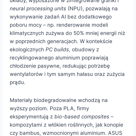
układy, wyposażone w zintegrowane grafiki i
neural processing units
(NPU), pozwalają na
wykonywanie zadań AI bez dodatkowego
poboru mocy – np. renderowanie modeli
klimatycznych zużywa do 50% mniej energii niż
w poprzednich generacjach. W kontekście
ekologicznych
PC builds
, obudowy z
recyklingowanego aluminium poprawiają
chłodzenie pasywne, redukując potrzebę
wentylatorów i tym samym hałasu oraz zużycia
prądu.
Materiały biodegradowalne wchodzą na
wyższy poziom. Poza PLA, firmy
eksperymentują z
bio-based composites
–
kompozytami z włókien roślinnych, jak konopie
czy bambus, wzmocnionymi aluminium. ASUS