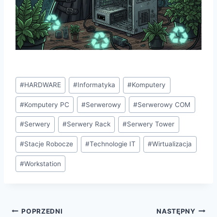
Tagi
#
HARDWARE
#
Informatyka
#
Komputery
wpisu:
#
Komputery PC
#
Serwerowy
#
Serwerowy COM
#
Serwery
#
Serwery Rack
#
Serwery Tower
#
Stacje Robocze
#
Technologie IT
#
Wirtualizacja
#
Workstation
Nawigacja
POPRZEDNI
NASTĘPNY