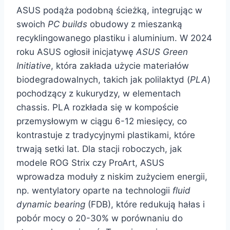
ASUS podąża podobną ścieżką, integrując w
swoich
PC builds
obudowy z mieszanką
recyklingowanego plastiku i aluminium. W 2024
roku ASUS ogłosił inicjatywę
ASUS Green
Initiative
, która zakłada użycie materiałów
biodegradowalnych, takich jak polilaktyd (
PLA
)
pochodzący z kukurydzy, w elementach
chassis. PLA rozkłada się w kompoście
przemysłowym w ciągu 6-12 miesięcy, co
kontrastuje z tradycyjnymi plastikami, które
trwają setki lat. Dla stacji roboczych, jak
modele ROG Strix czy ProArt, ASUS
wprowadza moduły z niskim zużyciem energii,
np. wentylatory oparte na technologii
fluid
dynamic bearing
(FDB), które redukują hałas i
pobór mocy o 20-30% w porównaniu do