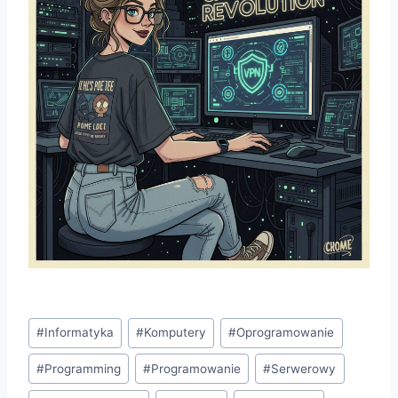
Tagi
#
Informatyka
#
Komputery
#
Oprogramowanie
wpisu:
#
Programming
#
Programowanie
#
Serwerowy