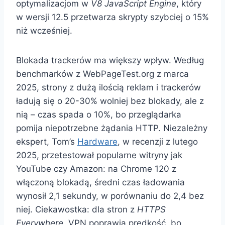
optymalizacjom w
V8 JavaScript Engine
, który
w wersji 12.5 przetwarza skrypty szybciej o 15%
niż wcześniej.
Blokada trackerów ma większy wpływ. Według
benchmarków z WebPageTest.org z marca
2025, strony z dużą ilością reklam i trackerów
ładują się o 20-30% wolniej bez blokady, ale z
nią – czas spada o 10%, bo przeglądarka
pomija niepotrzebne żądania HTTP. Niezależny
ekspert, Tom’s
Hardware
, w recenzji z lutego
2025, przetestował popularne witryny jak
YouTube czy Amazon: na Chrome 120 z
włączoną blokadą, średni czas ładowania
wynosił 2,1 sekundy, w porównaniu do 2,4 bez
niej. Ciekawostka: dla stron z
HTTPS
Everywhere
, VPN poprawia prędkość, bo