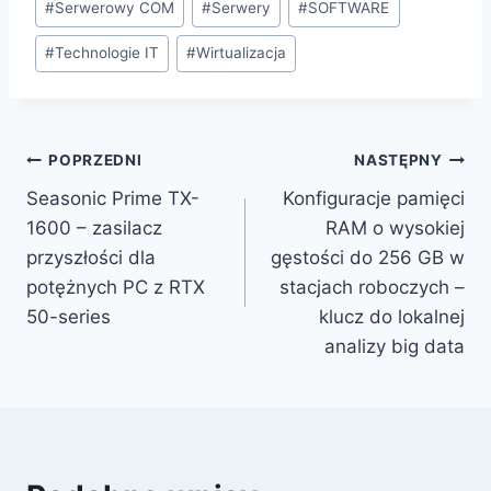
#
Serwerowy COM
#
Serwery
#
SOFTWARE
#
Technologie IT
#
Wirtualizacja
Nawigacja
POPRZEDNI
NASTĘPNY
Seasonic Prime TX-
Konfiguracje pamięci
wpisu
1600 – zasilacz
RAM o wysokiej
przyszłości dla
gęstości do 256 GB w
potężnych PC z RTX
stacjach roboczych –
50-series
klucz do lokalnej
analizy big data