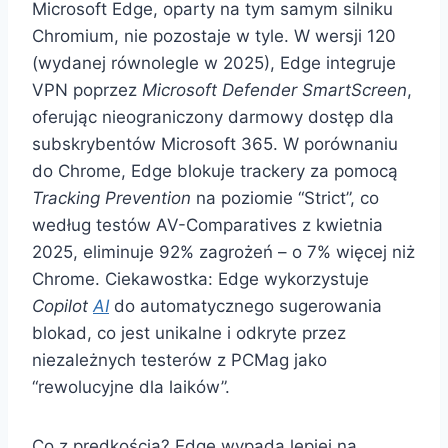
Microsoft Edge, oparty na tym samym silniku
Chromium, nie pozostaje w tyle. W wersji 120
(wydanej równolegle w 2025), Edge integruje
VPN poprzez
Microsoft Defender SmartScreen
,
oferując nieograniczony darmowy dostęp dla
subskrybentów Microsoft 365. W porównaniu
do Chrome, Edge blokuje trackery za pomocą
Tracking Prevention
na poziomie “Strict”, co
według testów AV-Comparatives z kwietnia
2025, eliminuje 92% zagrożeń – o 7% więcej niż
Chrome. Ciekawostka: Edge wykorzystuje
Copilot
AI
do automatycznego sugerowania
blokad, co jest unikalne i odkryte przez
niezależnych testerów z PCMag jako
“rewolucyjne dla laików”.
Co z prędkością? Edge wypada lepiej na