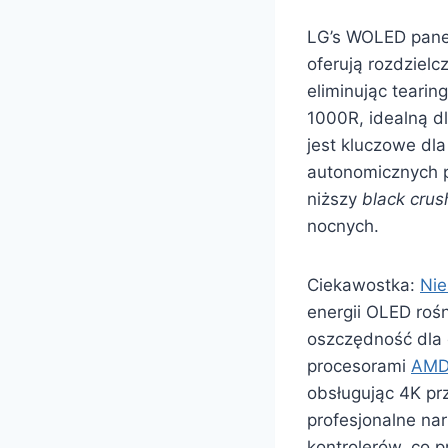
LG’s WOLED pane
oferują rozdziel
eliminując teari
1000R, idealną d
jest kluczowe dla
autonomicznych p
niższy
black crus
nocnych.
Ciekawostka:
Nie
energii OLED roś
oszczędność dla 
procesorami
AM
obsługując 4K pr
profesjonalne na
kontrolerów, co p