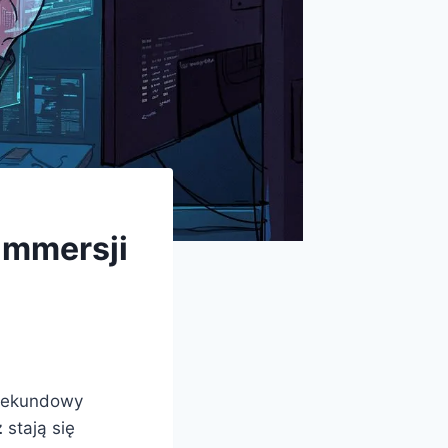
immersji
lisekundowy
z
stają się