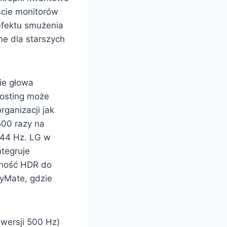
ście monitorów
fektu smużenia
lne dla starszych
ie głowa
hosting może
ganizacji jak
500 razy na
144 Hz. LG w
ntegruje
asność HDR do
yMate, gdzie
wersji 500 Hz)