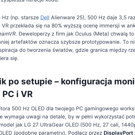
 Hz (np. starsze
Dell
Alienware 25), 500 Hz daje 3,5 raz
 VR przekłada się na 80% wyższą ocenę immersji w ank
eamVR
. Deweloperzy z firm jak Oculus (Meta) chwalą to
iej artefaktów oznacza szybsze prototypowanie. To nie
nspiracja do tworzenia światów, gdzie granica między rz
era się.
k po setupie – konfiguracja mon
 PC i VR
itora 500 Hz OLED dla twojego PC gamingowego worksta
le wymaga uwagi na detale, by w pełni wykorzystać pote
 model jak LG 27 UltraGear OLED (500 Hz, 27 cali, 144
LED (podobne parametry). Podłącz przez
DisplayPort 