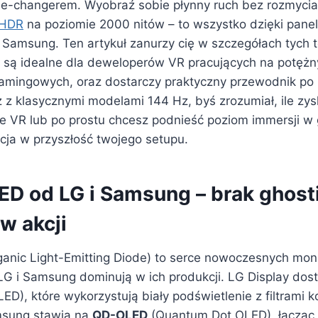
-changerem. Wyobraź sobie płynny ruch bez rozmycia 
HDR
na poziomie 2000 nitów – to wszystko dzięki pan
 Samsung. Ten artykuł zanurzy cię w szczegółach tych t
 są idealne dla deweloperów VR pracujących na potężn
amingowych, oraz dostarczy praktyczny przewodnik po k
z klasycznymi modelami 144 Hz, byś zrozumiał, ile zysk
je VR lub po prostu chcesz podnieść poziom immersji w 
ycja w przyszłość twojego setupu.
ED od LG i Samsung – brak ghost
w akcji
anic Light-Emitting Diode) to serce nowoczesnych mon
G i Samsung dominują w ich produkcji. LG Display dos
ED), które wykorzystują biały podświetlenie z filtrami 
sung stawia na
QD-OLED
(Quantum Dot OLED), łącząc