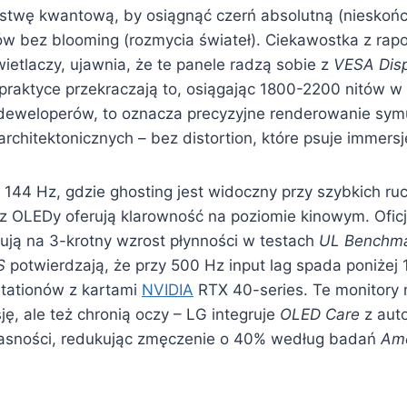
stwę kwantową, by osiągnąć czerń absolutną (nieskończ
w bez blooming (rozmycia świateł). Ciekawostka z rapor
ietlaczy, ujawnia, że te panele radzą sobie z
VESA Dis
 praktyce przekraczają to, osiągając 1800-2200 nitów 
deweloperów, to oznacza precyzyjne renderowanie symu
chitektonicznych – bez distortion, które psuje immersj
144 Hz, gdzie ghosting jest widoczny przy szybkich ru
Hz OLEDy oferują klarowność na poziomie kinowym. Ofic
ą na 3-krotny wzrost płynności w testach
UL Benchm
S
potwierdzają, że przy 500 Hz input lag spada poniżej 1
stationów z kartami
NVIDIA
RTX 40-series. Te monitory n
ę, ale też chronią oczy – LG integruje
OLED Care
z aut
asności, redukując zmęczenie o 40% według badań
Ame