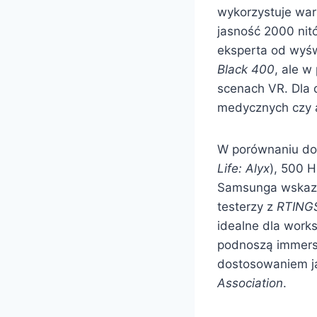
wykorzystuje war
jasność 2000 nitó
eksperta od wyśw
Black 400
, ale w
scenach VR. Dla 
medycznych czy ar
W porównaniu do 
Life: Alyx
), 500 
Samsunga wskazuj
testerzy z
RTING
idealne dla work
podnoszą immersj
dostosowaniem j
Association
.