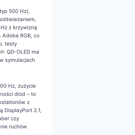
typ 500 Hz),
z odświeżaniem,
 Hz z krzywizną
5% Adobe RGB, co
. testy
ch
: QD-OLED ma
 w symulacjach
500 Hz, zużycie
ności diod – to
kstationów z
ją DisplayPort 2.1,
aber
czy
enie ruchów