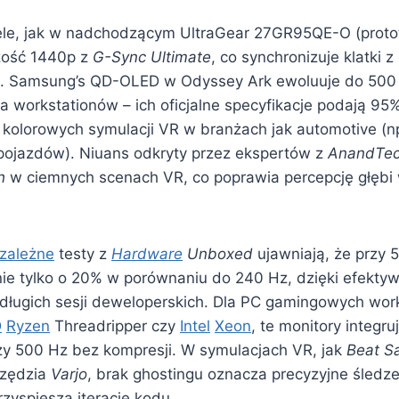
le, jak w nadchodzącym UltraGear 27GR95QE-O (proto
czość 1440p z
G-Sync Ultimate
, co synchronizuje klatki 
ng. Samsung’s QD-OLED w Odyssey Ark ewoluuje do 500
la workstationów – ich oficjalne specyfikacje podają 9
 kolorowych symulacji VR w branżach jak automotive (np
ojazdów). Niuans odkryty przez ekspertów z
AnandTe
h
w ciemnych scenach VR, co poprawia percepcję głębi
zależne
testy z
Hardware
Unboxed
ujawniają, że przy 
nie tylko o 20% w porównaniu do 240 Hz, dzięki efektyw
długich sesji deweloperskich. Dla PC gamingowych wor
D
Ryzen
Threadripper czy
Intel
Xeon
, te monitory integru
zy 500 Hz bez kompresji. W symulacjach VR, jak
Beat S
rzędzia
Varjo
, brak ghostingu oznacza precyzyjne śledz
rzyspiesza iteracje kodu.