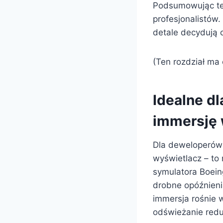
Podsumowując ten
profesjonalistów.
detale decydują o
(Ten rozdział ma 
Idealne d
immersję 
Dla deweloperów 
wyświetlacz – to
symulatora Boein
drobne opóźnien
immersja rośnie 
odświeżanie red