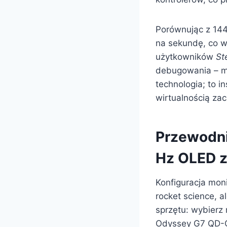
Porównując z 144
na sekundę, co w
użytkowników
St
debugowania – mn
technologia; to i
wirtualnością zaci
Przewodni
Hz OLED z
Konfiguracja mon
rocket science, a
sprzętu: wybierz
Odyssey G7 QD-O