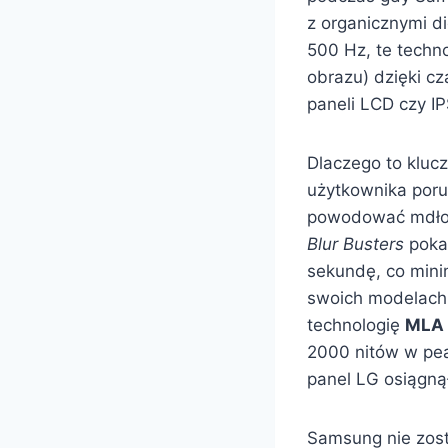
z organicznymi d
500 Hz, te techn
obrazu) dzięki cz
paneli LCD czy IP
Dlaczego to klucz
użytkownika poru
powodować mdłośc
Blur Busters
pokaz
sekundę, co mini
swoich modelach,
technologię
MLA
2000 nitów w pea
panel LG osiągną
Samsung nie zost