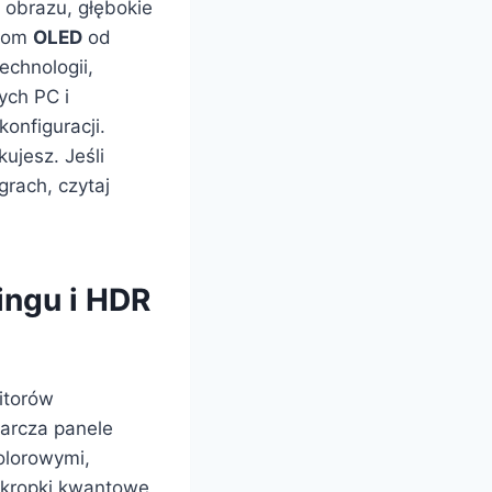
obrazu, głębokie
elom
OLED
od
echnologii,
ych PC i
onfiguracji.
ujesz. Jeśli
grach, czytaj
ingu i HDR
itorów
tarcza panele
kolorowymi,
 kropki kwantowe