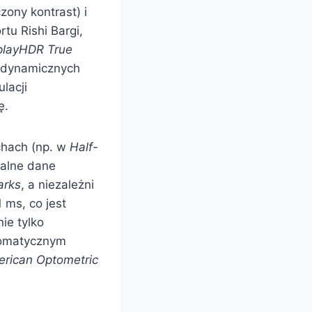
ony kontrast) i
tu Rishi Bargi,
playHDR True
w dynamicznych
lacji
ę.
chach (np. w
Half-
jalne dane
arks
, a niezależni
 ms, co jest
ie tylko
omatycznym
rican Optometric