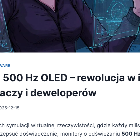
WARE
 500 Hz OLED – rewolucja w 
raczy i deweloperów
025-12-15
ch symulacji wirtualnej rzeczywistości, gdzie każdy mi
 zepsuć doświadczenie, monitory o odświeżaniu
500 H