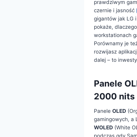
prawdziwym game
czernie i jasność
gigantów jak LG i
pokaże, dlaczego
workstationach g
Porównamy je też 
rozwijasz aplikac
dalej – to inwest
Panele OL
2000 nits 
Panele
OLED
(Org
gamingowych, a L
WOLED
(White OL
podczas gdy Sam