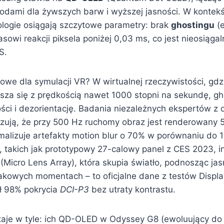
iodami dla żywszych barw i wyższej jasności. W kontek
ologie osiągają szczytowe parametry: brak
ghostingu
(e
asowi reakcji piksela poniżej 0,03 ms, co jest nieosiąga
S.
owe dla symulacji VR? W wirtualnej rzeczywistości, gdz
sza się z prędkością nawet 1000 stopni na sekundę, g
i i dezorientację. Badania niezależnych ekspertów z or
ują, że przy 500 Hz ruchomy obraz jest renderowany 
malizuje artefakty motion blur o 70% w porównaniu do 
 takich jak prototypowy 27-calowy panel z CES 2023, i
(Micro Lens Array), która skupia światło, podnosząc j
kowych momentach – to oficjalne dane z testów Displa
ł 98% pokrycia
DCI-P3
bez utraty kontrastu.
aje w tyle: ich QD-OLED w Odyssey G8 (ewoluujący do 