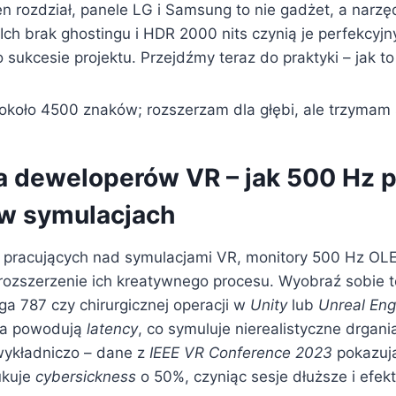
 rozdział, panele LG i Samsung to nie gadżet, a narzę
 Ich brak ghostingu i HDR 2000 nits czynią je perfekcyjn
 sukcesie projektu. Przejdźmy teraz do praktyki – jak t
około 4500 znaków; rozszerzam dla głębi, ale trzymam s
la deweloperów VR – jak 500 Hz 
w symulacjach
pracujących nad symulacjami VR, monitory 500 Hz OLED
 rozszerzenie ich kreatywnego procesu. Wyobraź sobie t
ga 787 czy chirurgicznej operacji w
Unity
lub
Unreal Eng
ia powodują
latency
, co symuluje nierealistyczne drgani
wykładniczo – dane z
IEEE VR Conference 2023
pokazują
ukuje
cybersickness
o 50%, czyniąc sesje dłuższe i efek