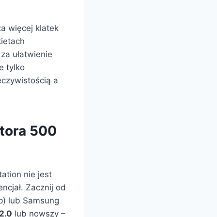
a więcej klatek
ietach
 za ułatwienie
 tylko
eczywistością a
itora 500
tion nie jest
ncjał. Zacznij od
0p) lub Samsung
2.0
lub nowszy –