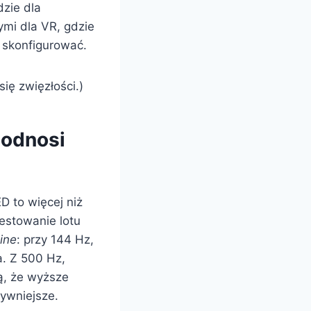
dzie dla
ymi dla VR, gdzie
o skonfigurować.
ię zwięzłości.)
podnosi
 to więcej niż
estowanie lotu
ine
: przy 144 Hz,
a. Z 500 Hz,
, że wyższe
tywniejsze.