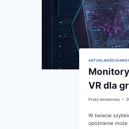
AKTUALNOŚCI
|
HARD
Monitory
VR dla g
Przez
serwerowy
2
W świecie szybki
opóźnienie może